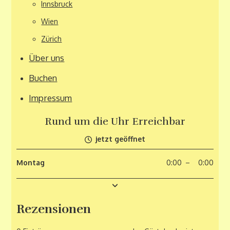
Innsbruck
Wien
Zürich
Über uns
Buchen
Impressum
Rund um die Uhr Erreichbar
jetzt geöffnet
Montag
0
:
00
–
0
:
00
Dienstag
Mittwoch
Donnerstag
Freitag
Samstag
Sonntag
0
0
0
0
0
0
:
:
:
:
:
:
00
00
00
00
00
00
–
–
–
–
–
–
0
0
0
0
0
0
:
:
:
:
:
:
00
00
00
00
00
00
Rezensionen