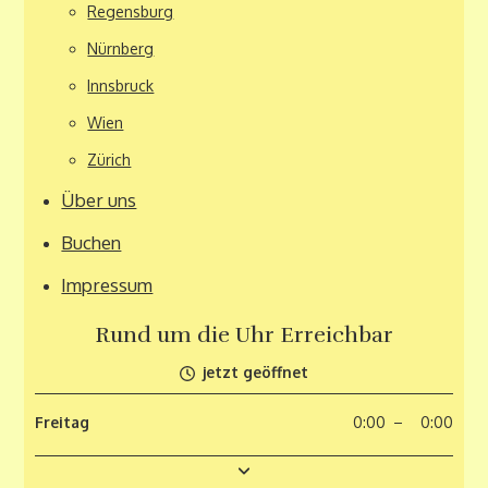
Regensburg
Nürnberg
Innsbruck
Wien
Zürich
Über uns
Buchen
Impressum
Rund um die Uhr Erreichbar
jetzt geöffnet
Montag
Dienstag
Mittwoch
Donnerstag
Freitag
0
0
0
0
0
:
:
:
:
:
00
00
00
00
00
–
–
–
–
–
0
0
0
0
0
:
:
:
:
:
00
00
00
00
00
Samstag
Sonntag
0
0
:
:
00
00
–
–
0
0
:
:
00
00