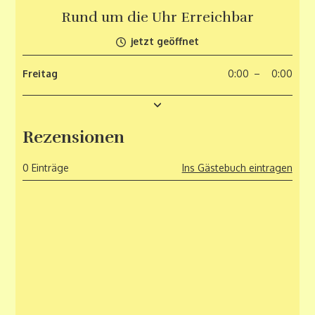
Rund um die Uhr Erreichbar
jetzt geöffnet
Montag
Dienstag
Mittwoch
Donnerstag
Freitag
0
0
0
0
0
:
:
:
:
:
00
00
00
00
00
–
–
–
–
–
0
0
0
0
0
:
:
:
:
:
00
00
00
00
00
Samstag
Sonntag
0
0
:
:
00
00
–
–
0
0
:
:
00
00
Rezensionen
0 Einträge
Ins Gästebuch eintragen